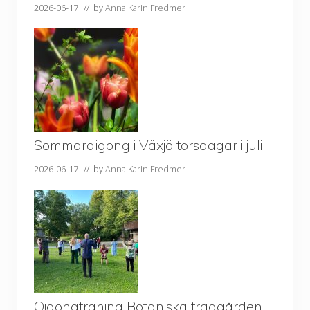
2026-06-17
// by
Anna Karin Fredmer
Sommarqigong i Växjö torsdagar i juli
2026-06-17
// by
Anna Karin Fredmer
Qigongträning Botaniska trädgården