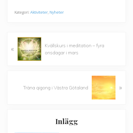
Kategori:
Aktiviteter
,
Nyheter
F
Kvällskurs i meditation – fyra
«
ö
onsdagar i mars
r
e
g
å
N
e
»
ä
Träna qigong i Västra Götaland
n
s
d
t
e
a
Primärt
Inlägg
sidofält