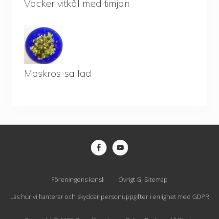
Vacker vitkål med timjan
Maskros-sallad
Site
Footer
Föreningens kansli
Övrigt GJ Sitemap
Läs hur vi hanterar och skyddar personuppgifter i enlighet med GDPR