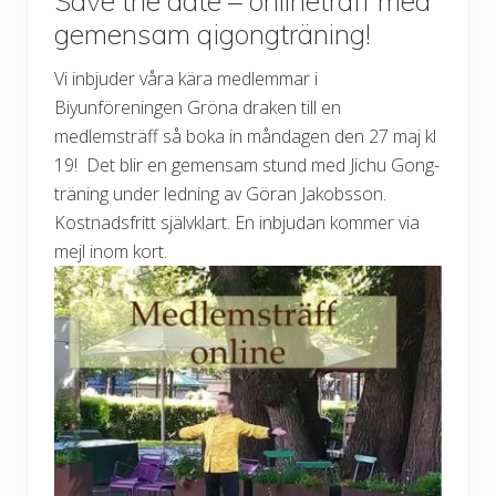
Save the date – onlineträff med
gemensam qigongträning!
Vi inbjuder våra kära medlemmar i
Biyunföreningen Gröna draken till en
medlemsträff så boka in måndagen den 27 maj kl
19! Det blir en gemensam stund med Jichu Gong-
träning under ledning av Göran Jakobsson.
Kostnadsfritt självklart. En inbjudan kommer via
mejl inom kort.