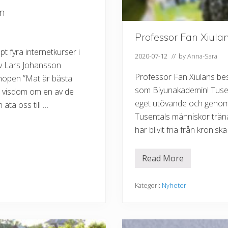
n
g
an
ö
r
f
Professor Fan Xiula
ö
r
t fyra internetkurser i
2020-07-12
// by
Anna-Sara
F
av Lars Johansson
a
R
Professor Fan Xiulans bes
shopen ”Mat är bästa
i
S
som Biyunakademin! Tusen
ns visdom om en av de
t
eget utövande och genom at
 äta oss till …
o
c
Tusentals människor trän
k
har blivit fria från kroni
h
o
l
m
Read More
P
r
o
f
Kategori:
Nyheter
e
s
s
o
r