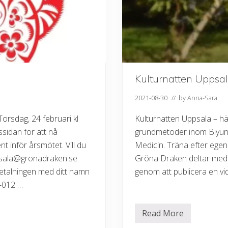
Kulturnatten Uppsala
2021-08-30
// by
Anna-Sara
orsdag, 24 februari kl
Kulturnatten Uppsala – här 
sidan för att nå
grundmetoder inom Biyun, 
t inför årsmötet. Vill du
Medicin. Träna efter egen
uppsala@gronadraken.se
Gröna Draken deltar med 
betalningen med ditt namn
genom att publicera en v
3-012 …
Read More
K
u