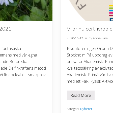
i
d
r
a
g
!
 2021
Vi är nu certifierad 
2020-11-12
// by
Anna-Sara
 fantastiska
Biyunföreningen Gröna Dra
lsammans med vår egna
Stockholm På uppdrag av 
kande Botaniska
ansvarar Akademiskt Prim
nade Delfinkraftens metod
kvalitetssäkring av aktivit
Vi fick också ett smakprov
Akademiskt Primärvårdscen
med ett FaR, Fysisk Aktivit
Read More
V
i
ä
r
Kategori:
Nyheter