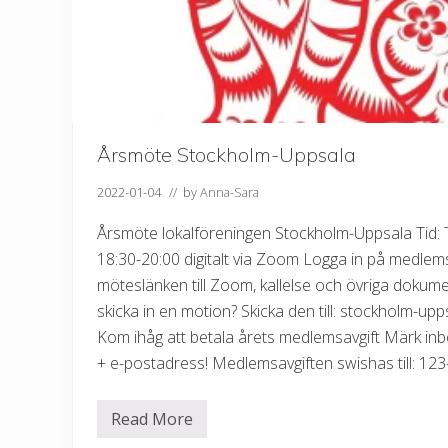
Årsmöte Stockholm-Uppsala
2022-01-04
// by
Anna-Sara
Årsmöte lokalföreningen Stockholm-Uppsala Tid: T
18:30-20:00 digitalt via Zoom Logga in på medlems
möteslänken till Zoom, kallelse och övriga dokumen
skicka in en motion? Skicka den till: stockholm-
Kom ihåg att betala årets medlemsavgift Märk in
+ e-postadress! Medlemsavgiften swishas till: 12
Read More
Å
r