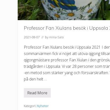
Professor Fan Xiulans besök i Uppsala
2021-08-07
// by
Anna-Sara
Professor Fan Xiulans besök i Uppsala 2021 I den
sommarvärmen fick vi nöjet att utöva qigong til
qigongmästare professor Fan Xiulan i den gröns
trädgården i Uppsala. Vi var 28 personer som trä
-en metod som stärker yang och försvarskraften. 
på den helt …
Read More
P
r
o
f
Kategori:
Nyheter