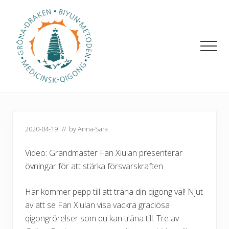
Menu
Hoppa
Hoppa
till
till
huvudinnehåll
det
primära
Men
sidofältet
Medicinsk
qigong
2020-04-19
// by
Anna-Sara
Video: Grandmaster Fan Xiulan presenterar
övningar för att stärka försvarskraften
Här kommer pepp till att träna din qigong väl! Njut
av att se Fan Xiulan visa vackra graciösa
qigongrörelser som du kan träna till. Tre av