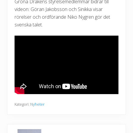
Gröna Drakens styrelsemedlemmar bidrar till
videon: Göran Jakobsson och Sinikka visar
rörelser och ordförande Niko Nygren gör det
svenska talet.
Kategori:
Nyheter
F