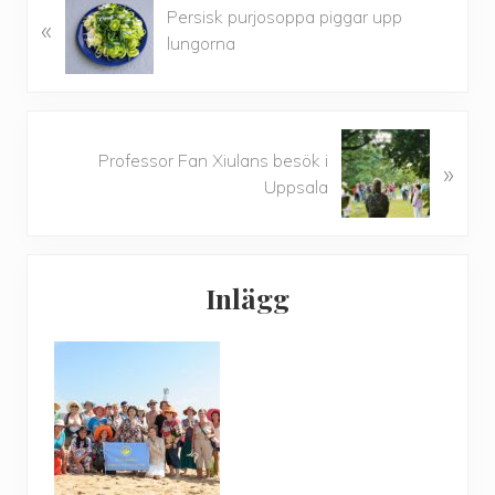
Persisk purjosoppa piggar upp
«
ö
lungorna
r
e
g
å
N
e
Professor Fan Xiulans besök i
»
ä
n
Uppsala
s
d
t
e
a
Primärt
Inlägg
sidofält