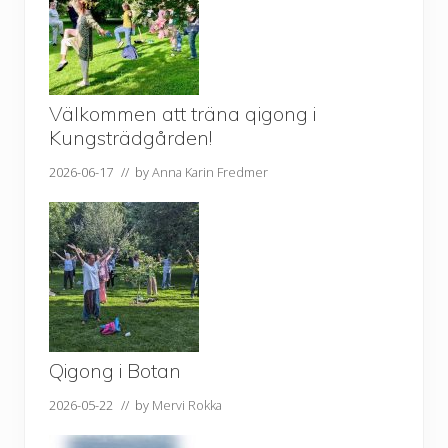
Välkommen att träna qigong i
Kungsträdgården!
2026-06-17
// by
Anna Karin Fredmer
Qigong i Botan
2026-05-22
// by
Mervi Rokka