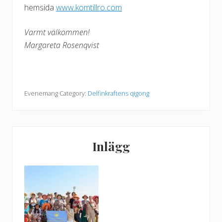
hemsida
www.komtillro.com
Varmt välkommen!
Margareta Rosenqvist
Evenemang Category:
Delfinkraftens qigong
Primärt
Inlägg
sidofält