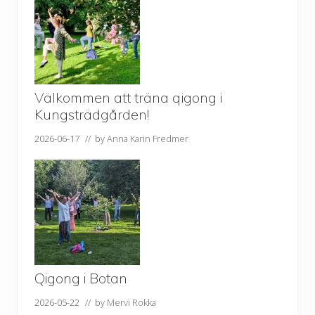
Välkommen att träna qigong i
Kungsträdgården!
2026-06-17
// by
Anna Karin Fredmer
Qigong i Botan
2026-05-22
// by
Mervi Rokka