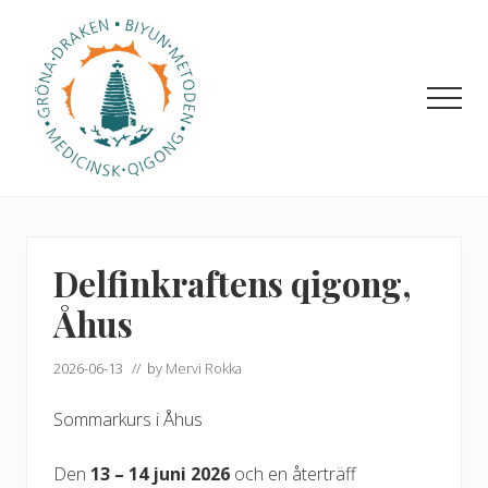
Menu
Hoppa
Hoppa
till
till
huvudinnehåll
det
primära
Men
sidofältet
Medicinsk
qigong
Delfinkraftens qigong,
Åhus
2026-06-13
// by
Mervi Rokka
Sommarkurs i Åhus
Den
13 – 14 juni 2026
och en återträff