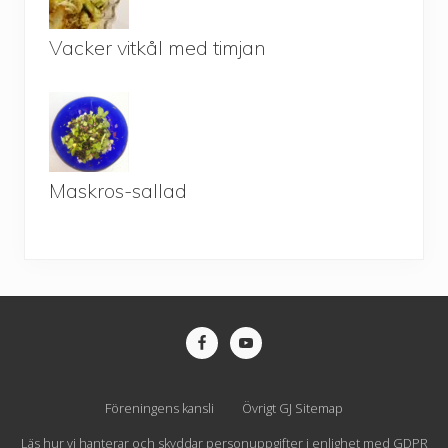
Vacker vitkål med timjan
Maskros-sallad
Site
Footer
Föreningens kansli
Övrigt GJ Sitemap
Läs hur vi hanterar och skyddar personuppgifter i enlighet med GDPR