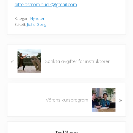
bitte.astrom.hudik@gmail.com
Kategori:
Nyheter
Etikett:
Jichu Gong
F
«
ö
Sänkta avgifter för instruktörer
r
e
g
å
N
e
»
ä
Vårens kursprogram
n
s
d
t
e
a
Primärt