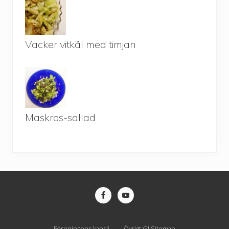
Vacker vitkål med timjan
Maskros-sallad
Site
Footer
Föreningens kansli
Övrigt GJ Sitemap