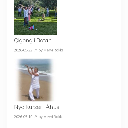
Qigong i Botan
2026-05-22
// by
Mervi Rokka
Nya kurser i Åhus
2026-05-10
// by
Mervi Rokka